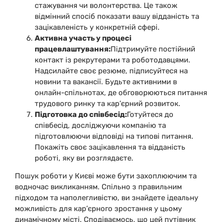
стажування чи волонтерства. Це також
відмінний спосіб показати вашу відданість та
зацікавленість у конкретній сфері.
Активна участь у процесі
працевлаштування:
Підтримуйте постійний
контакт із рекрутерами та роботодавцями.
Надсилайте своє резюме, підписуйтеся на
новини та вакансії. Будьте активними в
онлайн-спільнотах, де обговорюються питання
трудового ринку та кар’єрний розвиток.
Підготовка до співбесід:
Готуйтеся до
співбесід, досліджуючи компанію та
підготовлюючи відповіді на типові питання.
Покажіть своє зацікавлення та відданість
роботі, яку ви розглядаєте.
Пошук роботи у Києві може бути захоплюючим та
водночас викликанням. Спільно з правильним
підходом та наполегливістю, ви знайдете ідеальну
можливість для кар’єрного зростання у цьому
динамічному місті. Сподіваємось, що цей путівник