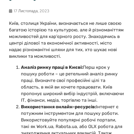
17 Листопада, 2023
Київ, столиця України, визначається не лише своєю
багатою історією та культурою, але й різноманіттям
можливостей для кар’єрного росту. Знаходячись в
центрі ділової та економічної активності, місто
надає різноманітні шляхи для тих, хто шукає нові
виклики та можливості.
Аналіз ринку праці в Києві:
Перш крок у
пошуку роботи – це ретельний аналіз ринку
праці. Визначте свої професійні цілі та
область, в якій ви хочете працювати. Київ
пропонує широкий вибір індустрій, включаючи
ІТ, фінанси, медіа, торгівлю та інші.
Використання онлайн-ресурсів:
Інтернет є
потужним інструментом для пошуку роботи.
Використовуйте популярні робочі портали,
такі як Work.ua, Rabota.ua, або OLX робота для
знаходження актуальних вакансій. Також