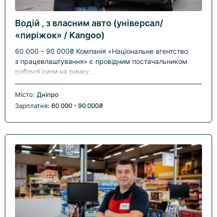
Водій , з власним авто (універсал/
«пиріжок» / Kangoo)
60 000 – 90 000₴ Компанія «Національне агентство
з працевлаштування» є провідним постачальником
робочої сили на ринку...
Місто:
Дніпро
Зарплатня:
60 000 - 90 000₴